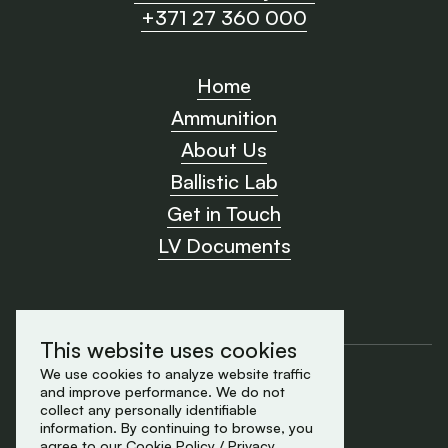
+371 27 360 000
Home
Ammunition
About Us
Ballistic Lab
Get in Touch
LV Documents
This website uses cookies
Cookie Policy
We use cookies to analyze website traffic
and improve performance. We do not
Privacy Policy
collect any personally identifiable
made by Element
information. By continuing to browse, you
© 2026 All rights reserved
agree to our
Cookie Policy
/
Privacy